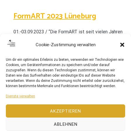
FormART 2023 Lüneburg
01.-03.09.2023 / “Die FormART ist seit vielen Jahren
eine gut eingeführte und etablierte Darstellung der
Cookie-Zustimmung verwalten
angewandten Kunst unserer Region und findet im
September in der „Kulturbäckerei“ in Lüneburg statt.
Um dir ein optimales Erlebnis zu bieten, verwenden wir Technologien wie
Cookies, um Geräteinformationen zu speichern und/oder darauf
zuzugreifen. Wenn du diesen Technologien zustimmst, können wir
Daten wie das Surfverhalten oder eindeutige IDs auf dieser Website
verarbeiten. Wenn du deine Zustimmung nicht erteilst oder zurückziehst,
können bestimmte Merkmale und Funktionen beeinträchtigt werden.
Dienste verwalten
AKZEPTIEREN
ABLEHNEN