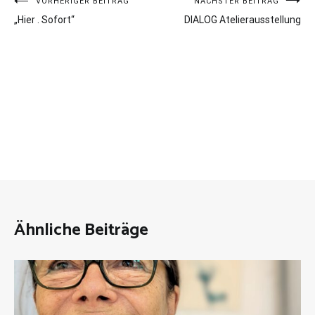
Beitrags-
VORHERIGER BEITRAG
NÄCHSTER BEITRAG
„Hier . Sofort“
DIALOG Atelierausstellung
Navigation
Ähnliche Beiträge